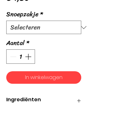
Snoepzakje
*
Aantal
*
In winkelwagen
Ingrediënten
Fruitgom – Glucosestroop, suiker,
gelatine, dextrose, uit
sapconcentraat verkregen
vruchtensappen (appel, aardbei,