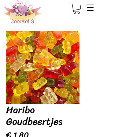
Haribo
Goudbeertjes
Prijs
€ 1,80