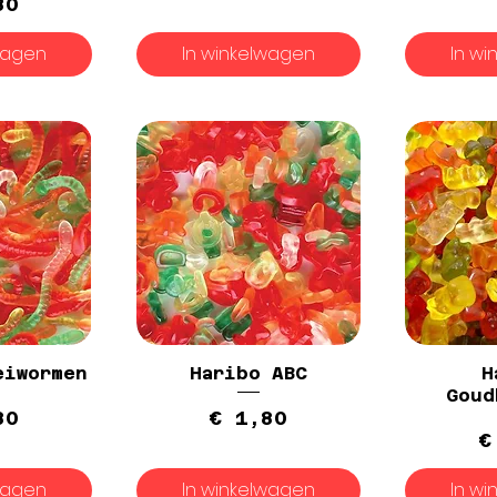
rijs
80
wagen
In winkelwagen
In w
eiwormen
Haribo ABC
H
Goud
rijs
Prijs
80
€ 1,80
€
wagen
In winkelwagen
In w