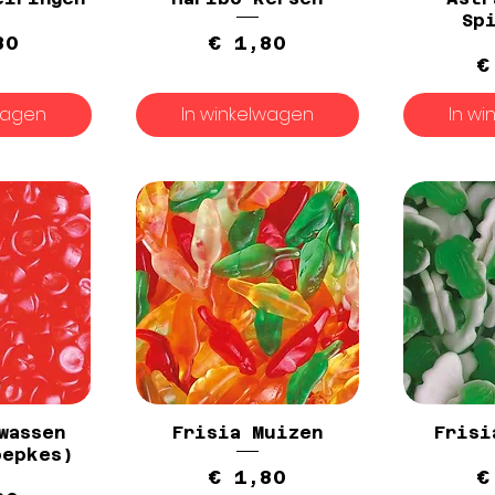
Sp
rijs
Prijs
80
€ 1,80
€
wagen
In winkelwagen
In w
wassen
Frisia Muizen
Frisi
oepkes)
Prijs
€ 1,80
€