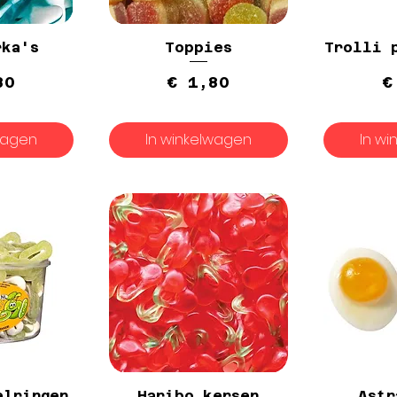
rka's
Toppies
Trolli 
rijs
Prijs
80
€ 1,80
€
wagen
In winkelwagen
In w
elringen
Haribo kersen
Astr