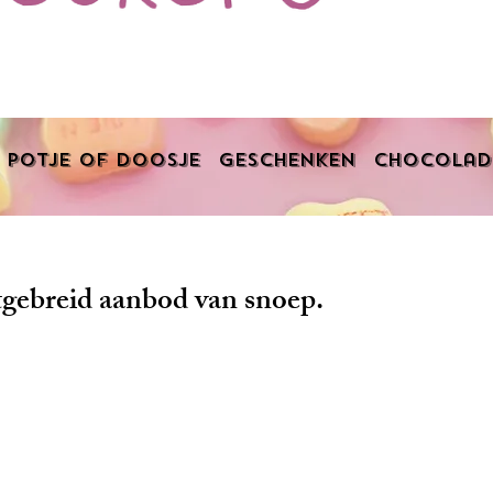
Potje of doosje
Geschenken
Chocolad
tgebreid aanbod van snoep.