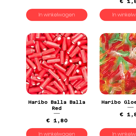
P
€ 1,
In winkelwagen
In winkel
Haribo Balla Balla
Haribo Glo
Red
P
€ 1,
Prijs
€ 1,80
In winkelwagen
In winkel