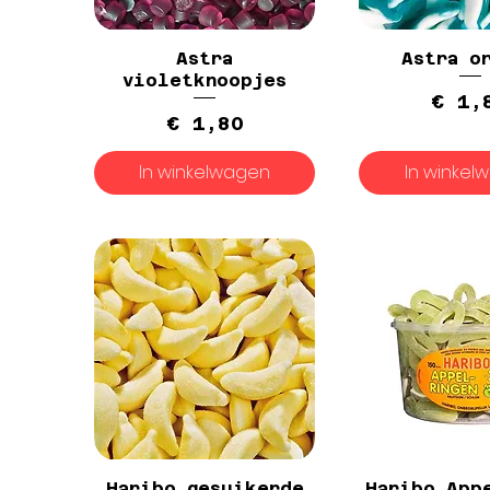
Astra
Astra o
violetknoopjes
P
€ 1,
Prijs
€ 1,80
In winkelwagen
In winkel
Haribo gesuikerde
Haribo App