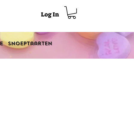
Log In
e
Snoeptaarten