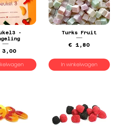
ukel3 -
Turks Fruit
ngeling
Prijs
€ 1,80
Prijs
 3,00
inkelwagen
In winkelwagen