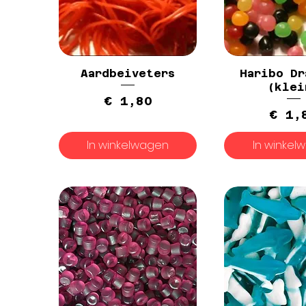
Aardbeiveters
Haribo Dr
(klei
Prijs
€ 1,80
P
€ 1,
In winkelwagen
In winkel