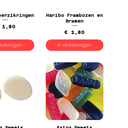
perzikringen
Haribo Frambozen en
Bramen
Prijs
 1,80
Prijs
€ 1,80
inkelwagen
In winkelwagen
a Sweets
Astra Sweets