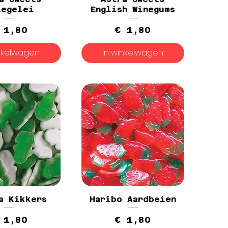
iegelei
English Winegums
Prijs
Prijs
 1,80
€ 1,80
inkelwagen
In winkelwagen
a Kikkers
Haribo Aardbeien
Prijs
Prijs
 1,80
€ 1,80