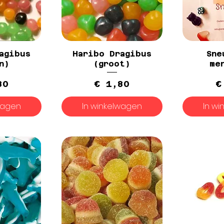
agibus
Haribo Dragibus
Sne
n)
(groot)
me
rijs
Prijs
80
€ 1,80
€
wagen
In winkelwagen
In w