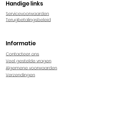
Handige links
Servicevoorwaarden
Terugbetalingsbeleid
Informatie
Contacteer ons
Veel gestelde vragen
Algemene voorwaarden
Verzendingen
Cookies & privacy
Volg ons
Facebook: Sneukel3