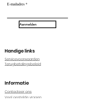
vlierbes, zwarte bes,
E-mailadres
sinaasappel, citroen, mango,
passievrucht, aronia, druif;
vlierbesextract; aroma.
Aanmelden
Handige links
Servicevoorwaarden
Terugbetalingsbeleid
Informatie
Contacteer ons
Veel gestelde vragen
Algemene voorwaarden