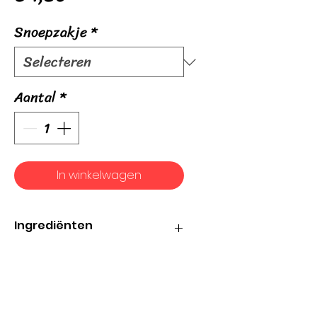
Snoepzakje
*
Aantal
*
In winkelwagen
Ingrediënten
Suiker; glucosestroop; gelatine;
voedingszuren: citroenzuur,
fumaarzuur; vruchten- en
plantenconcentraten: saffloer,