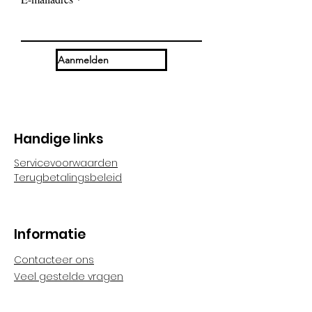
olie, bijenwas, carnaubawas
Aanmelden
Handige links
Servicevoorwaarden
Terugbetalingsbeleid
Informatie
Contacteer ons
Veel gestelde vragen
Algemene voorwaarden
Verzendingen