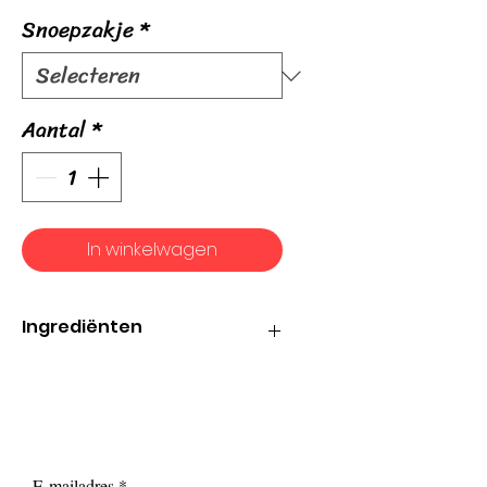
Snoepzakje
*
Aantal
*
In winkelwagen
Ingrediënten
Suiker, glucosestroop,
tarwezetmeel, gemod. zetmeel,
aardappel, mais, voedingszuren:
E260, E270, aroma, kleurstof: E120,
glansmiddelen, plantaardige
E-mailadres