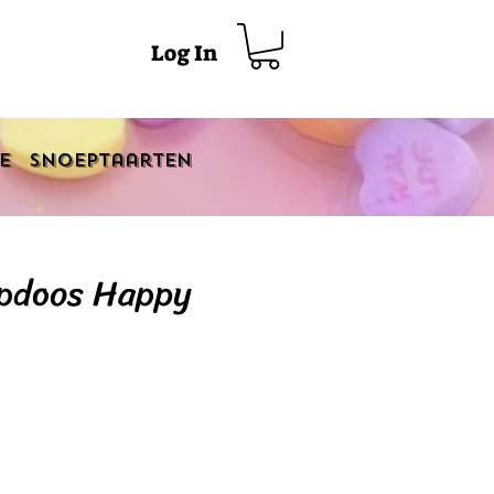
Log In
e
Snoeptaarten
pdoos Happy
s