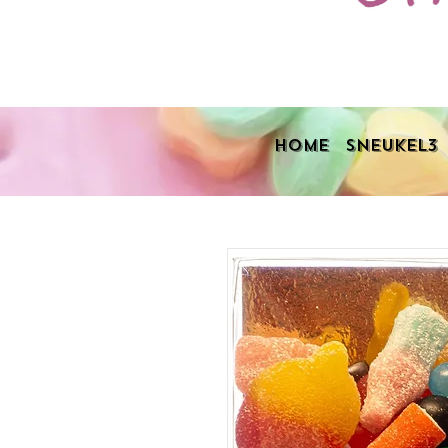
Home
Sneukel3