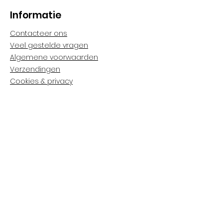
Informatie
Contacteer ons
Veel gestelde vragen
Algemene voorwaarden
Verzendingen
Cookies & privacy
Volg ons
Facebook: Sneukel3
Nieuwsbrief
Schrijf je in op onze nieuwsbrief
en blijf op de hoogte van onze