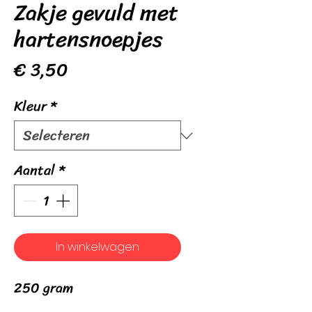
Zakje gevuld met
hartensnoepjes
Prijs
€ 3,50
Kleur
*
Aantal
*
In winkelwagen
250 gram